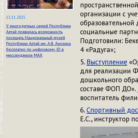
пространственной
организации с уч
13.11.2025
образовательной д
У многодетных семей Республики
социальные партне
Алтай появилась возможность
посещать Национальный музей
Подготовили: Беке
Республики Алтай им. А.В. Анохина
4 «Радуга»;
бесплатно по цифровому ID в
мессенджере МАХ
5.
Выступление
«О
для реализации 
дошкольного обра
составе ФОП ДО».
воспитатель фили
6.
Спортивный дос
Е.С., инструктор 