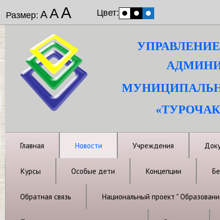
А
А
Цвет:
А
Размер:
УПРАВЛЕНИЕ
АДМИНИ
МУНИЦИПАЛЬН
«ТУРОЧАК
Главная
Новости
Учреждения
Док
Курсы
Особые дети
Концепции
Бе
Обратная связь
Национальный проект " Образовани