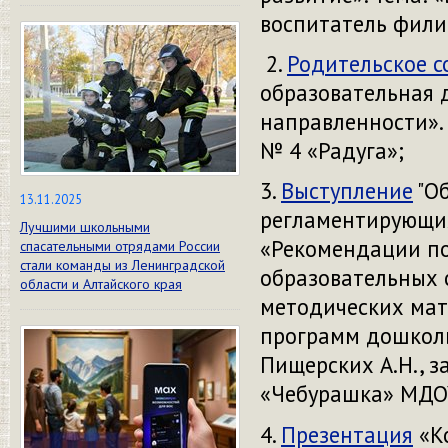
воспитатель фили
2.
Родительское с
образовательная 
направленности». 
№ 4 «Радуга»;
3.
Выступление
"Об
13.11.2025
регламентирующих
Лучшими школьными
«Рекомендации п
спасательными отрядами России
стали команды из Ленинградской
образовательных 
области и Алтайского края
методических мат
программ дошколь
Пищерских А.Н., 
«Чебурашка» МДОУ 
4.
Презентация
«К