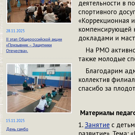
деятельности
в п
спортивного досу
«Коррекционная и
компенсирующей н
28.11.2025
докладами и маст
II этап Общероссийской акции
«Призывник – Защитники
На РМО активно п
Отечества».
также молодые сп
Благодарим адми
коллектив
филиала
спасибо за плодо
Материалы педаг
15.11.2025
1.
Занятие
с детьм
День самбо
развитие». Тема: 