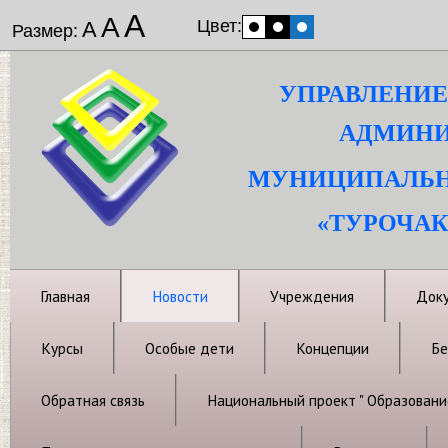
А
А
Цвет:
А
Размер:
УПРАВЛЕНИЕ
АДМИНИ
МУНИЦИПАЛЬН
«ТУРОЧАК
Главная
Новости
Учреждения
Док
Курсы
Особые дети
Концепции
Бе
Обратная связь
Национальный проект " Образовани