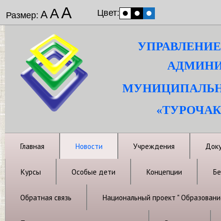
А
А
Цвет:
А
Размер:
УПРАВЛЕНИЕ
АДМИНИ
МУНИЦИПАЛЬН
«ТУРОЧАК
Главная
Новости
Учреждения
Док
Курсы
Особые дети
Концепции
Бе
Обратная связь
Национальный проект " Образовани