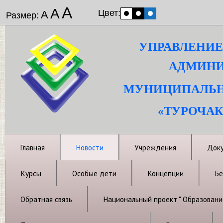
А
А
Цвет:
А
Размер:
УПРАВЛЕНИЕ
АДМИНИ
МУНИЦИПАЛЬН
«ТУРОЧАК
Главная
Новости
Учреждения
Док
Курсы
Особые дети
Концепции
Бе
Обратная связь
Национальный проект " Образовани