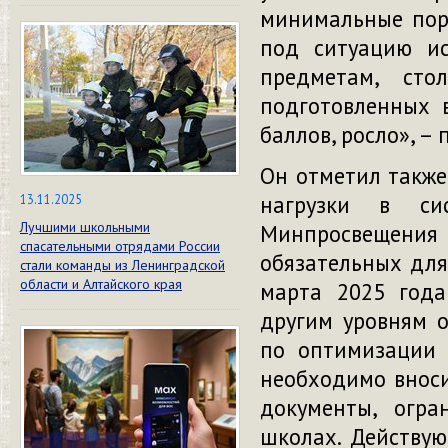
минимальные поро
под ситуацию ис
предметам, сто
подготовленных 
баллов, росло», –
Он отметил также
нагрузки в си
13.11.2025
Лучшими школьными
Минпросвещен
спасательными отрядами России
обязательных для
стали команды из Ленинградской
области и Алтайского края
марта 2025 года
другим уровням о
по оптимизации 
необходимо внос
документы, огра
школах. Действую