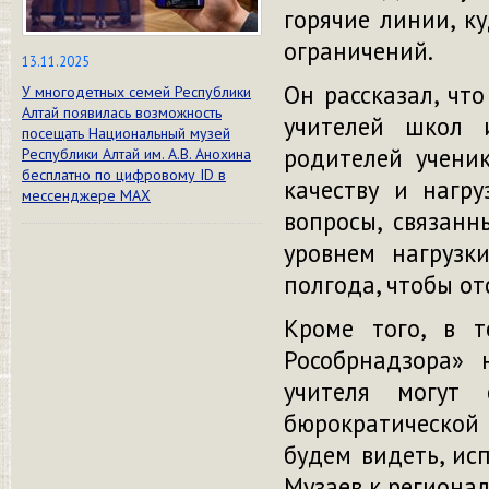
горячие линии, к
ограничений.
13.11.2025
Он рассказал, чт
У многодетных семей Республики
Алтай появилась возможность
учителей школ 
посещать Национальный музей
родителей учени
Республики Алтай им. А.В. Анохина
бесплатно по цифровому ID в
качеству и нагру
мессенджере МАХ
вопросы, связанн
уровнем нагрузк
полгода, чтобы о
Кроме того, в т
Рособрнадзора» 
учителя могут
бюрократической 
будем видеть, ис
Музаев к региона