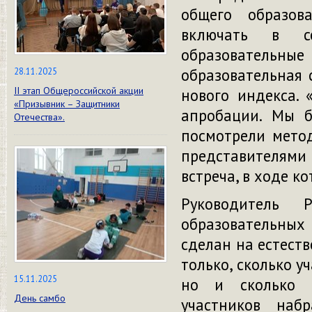
общего образов
включать в с
образователь
образовательная 
28.11.2025
II этап Общероссийской акции
нового индекса. 
«Призывник – Защитники
апробации. Мы б
Отечества».
посмотрели метод
представителям
встреча, в ходе к
Руководитель 
образовательных
сделан на естест
только, сколько у
15.11.2025
но и сколько ф
День самбо
участников наб