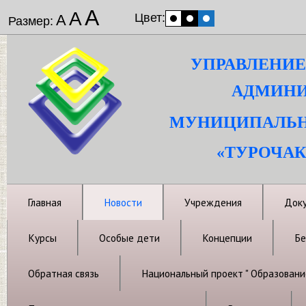
А
А
Цвет:
А
Размер:
УПРАВЛЕНИЕ
АДМИНИ
МУНИЦИПАЛЬН
«ТУРОЧАК
Главная
Новости
Учреждения
Док
Курсы
Особые дети
Концепции
Бе
Обратная связь
Национальный проект " Образовани