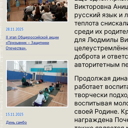
Викторовна Анищ
русский язык и 
теплота снискали
28.11.2025
среди их родител
II этап Общероссийской акции
для Людмилы Ви
«Призывник – Защитники
целеустремлённо
Отечества».
доброта и ответ
авторитетным пе
Продолжая дина
работает воспит
творчески подхо
воспитывая моло
своей Родине. К
15.11.2025
награждена Поче
День самбо
также является 