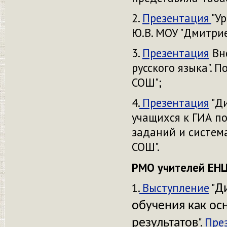
2.
Презентация
"У
Ю.В. МОУ "Дмитри
3.
Презентация
Вне
русского языка". 
СОШ";
4.
Презентация
"Д
учащихся к ГИА по
заданий и система
СОШ".
РМО учителей ЕНЦ
1.
Выступление
"
Д
обучения как ос
".
Пре
результатов