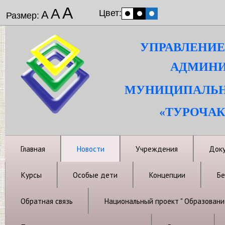
А
А
Цвет:
А
Размер:
УПРАВЛЕНИЕ
АДМИНИ
МУНИЦИПАЛЬН
«ТУРОЧАК
Главная
Новости
Учреждения
Док
Курсы
Особые дети
Концепции
Бе
Обратная связь
Национальный проект " Образовани