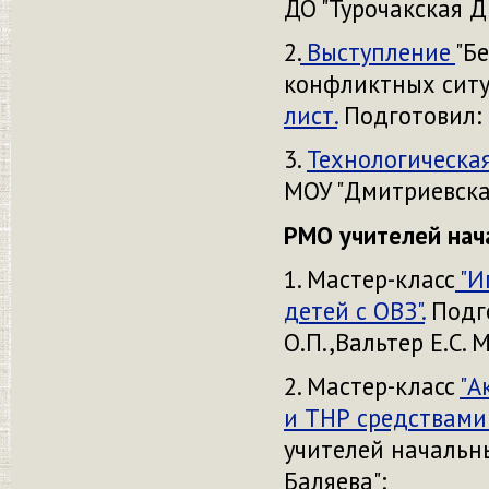
ДО "Турочакская 
2.
Выступление
"Б
конфликтных ситу
лист.
Подготовил: 
3.
Технологическа
МОУ "Дмитриевска
РМО учителей нач
1. Мастер-класс
"И
детей с ОВЗ".
Подго
О.П.,Вальтер Е.С. 
2. Мастер-класс
"А
и ТНР средствами
учителей начальны
Баляева";