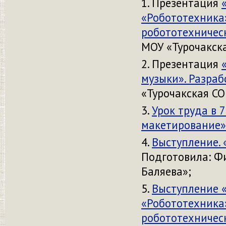
Презентация
«Робототехника»
робототехническ
МОУ «Турочакска
Презентация
музыки». Разраб
«Турочакская СО
Урок труда в 
макетирование»
Выступление. 
Подготовила: Фи
Баляева»;
Выступление 
«Робототехника»
робототехническ