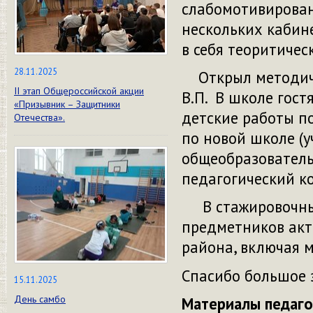
слабомотивированн
нескольких кабин
в себя теоритичес
28.11.2025
Открыл методиче
II этап Общероссийской акции
В.П. В школе гос
«Призывник – Защитники
детские работы п
Отечества».
по новой школе (
общеобразователь
педагогический к
В стажировочных
предметников акт
района, включая 
Спасибо большое 
15.11.2025
День самбо
Материалы педаго