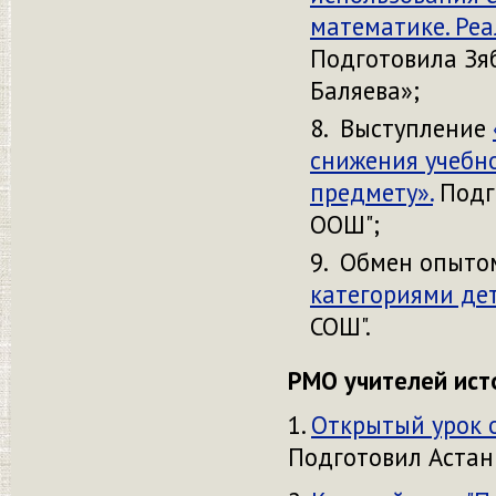
математике. Ре
Подготовила Зяб
Баляева»;
Выступление
снижения учебн
предмету».
Подго
ООШ";
Обмен опыт
категориями дет
СОШ".
РМО учителей ист
1.
Открытый урок о
Подготовил Астани