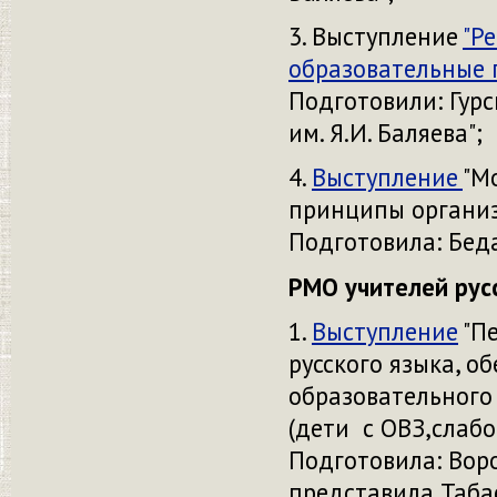
3. Выступление
"Р
образовательные п
Подготовили: Гурс
им. Я.И. Баляева";
4.
Выступление
"М
принципы организ
Подготовила: Бед
РМО учителей русс
1.
Выступление
"Пе
русского языка, 
образовательного
(дети с ОВЗ,слаб
Подготовила: Воро
представила Таба