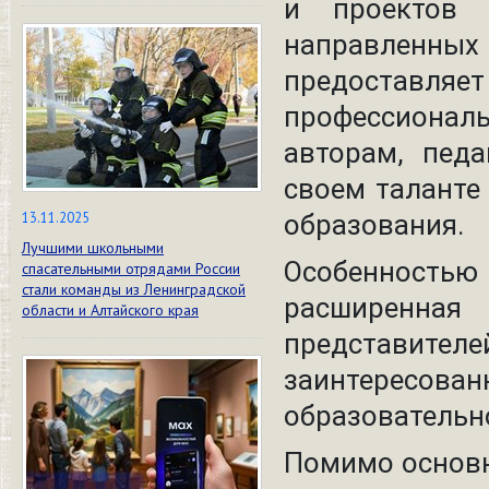
и проектов 
направленных
предостав
профессиона
авторам, пед
своем таланте
13.11.2025
образования.
Лучшими школьными
Особенность
спасательными отрядами России
стали команды из Ленинградской
расширенная 
области и Алтайского края
представител
заинтерес
образовательн
Помимо основн