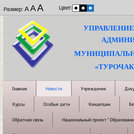
А
А
Цвет:
А
Размер:
УПРАВЛЕНИЕ
АДМИНИ
МУНИЦИПАЛЬН
«ТУРОЧАК
Главная
Новости
Учреждения
Док
Курсы
Особые дети
Концепции
Бе
Обратная связь
Национальный проект " Образовани