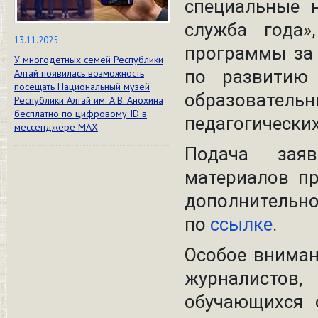
специальные 
служба года»
13.11.2025
программы за 
У многодетных семей Республики
по развитию 
Алтай появилась возможность
посещать Национальный музей
образователь
Республики Алтай им. А.В. Анохина
бесплатно по цифровому ID в
педагогически
мессенджере МАХ
Подача заяв
материалов п
дополнительн
по
ссылке
.
Особое вниман
журналистов,
обучающихся 