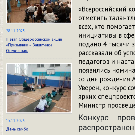
«Всероссийский к
отметить талантли
всех, кто помогае
28.11.2025
инициативы в сфер
II этап Общероссийской акции
подано 4 тысячи з
«Призывник – Защитники
Отечества».
рассказали об ус
педагогов и наста
появились номина
со дня рождения А
Уверен, конкурс с
ярких спецпроекто
Министр просвеще
Конкурс про
15.11.2025
распространен
День самбо