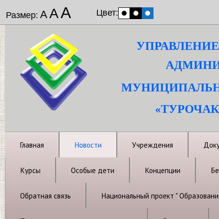
А
А
Цвет:
А
Размер:
УПРАВЛЕНИЕ
АДМИНИ
МУНИЦИПАЛЬН
«ТУРОЧАК
Главная
Новости
Учреждения
Док
Курсы
Особые дети
Концепции
Бе
Обратная связь
Национальный проект " Образовани