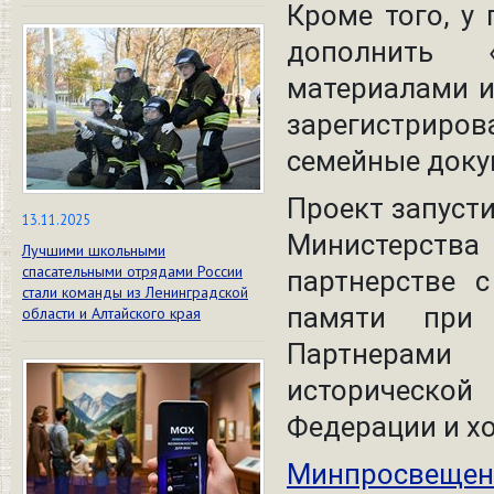
Кроме того, у
дополнить 
материалами и
зарегистриро
семейные доку
Проект запуст
13.11.2025
Министерств
Лучшими школьными
спасательными отрядами России
партнерстве 
стали команды из Ленинградской
памяти при 
области и Алтайского края
Партнерами
исторической
Федерации и х
Минпросвещен