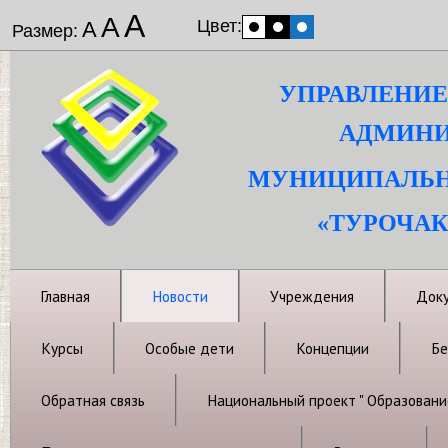
А
А
Цвет:
А
Размер:
УПРАВЛЕНИЕ
АДМИНИ
МУНИЦИПАЛЬН
«ТУРОЧАК
Главная
Новости
Учреждения
Док
Курсы
Особые дети
Концепции
Бе
Обратная связь
Национальный проект " Образовани