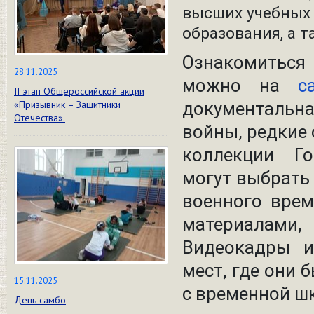
высших учебных 
образования, а 
Ознакомиться
28.11.2025
можно на
с
II этап Общероссийской акции
«Призывник – Защитники
документаль
Отечества».
войны, редкие
коллекции Го
могут выбрать 
военного врем
материалами, 
Видеокадры и
мест, где они
15.11.2025
с временной ш
День самбо