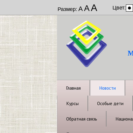
А
А
Цвет:
А
Размер:
М
Главная
Новости
Курсы
Особые дети
Обратная связь
Национал