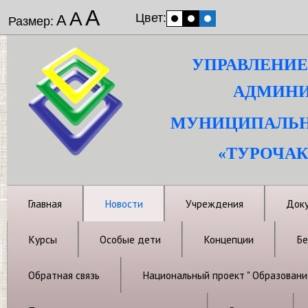
А
А
Цвет:
А
Размер:
УПРАВЛЕНИЕ
АДМИНИ
МУНИЦИПАЛЬН
«ТУРОЧАК
Главная
Новости
Учреждения
Док
Курсы
Особые дети
Концепции
Бе
Обратная связь
Национальный проект " Образовани