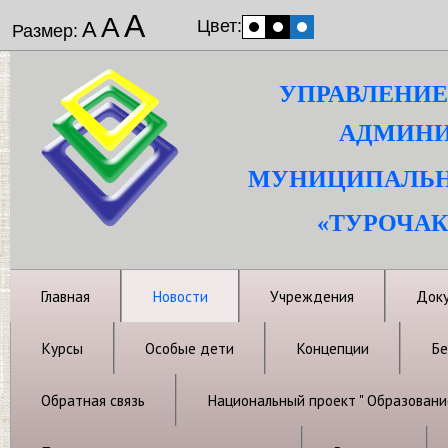
А
А
Цвет:
А
Размер:
УПРАВЛЕНИЕ
АДМИНИ
МУНИЦИПАЛЬН
«ТУРОЧАК
Главная
Новости
Учреждения
Док
Курсы
Особые дети
Концепции
Бе
Обратная связь
Национальный проект " Образовани