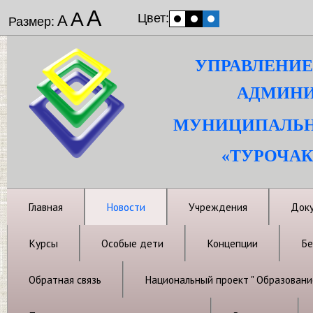
А
А
Цвет:
А
Размер:
УПРАВЛЕНИЕ
АДМИНИ
МУНИЦИПАЛЬН
«ТУРОЧАК
Главная
Новости
Учреждения
Док
Курсы
Особые дети
Концепции
Бе
Обратная связь
Национальный проект " Образовани