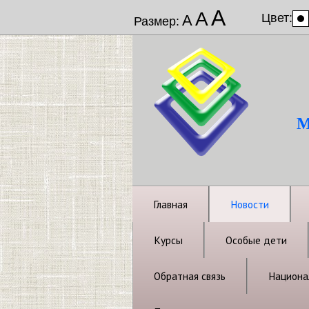
А
А
Цвет:
А
Размер:
М
Главная
Новости
Курсы
Особые дети
Обратная связь
Национал