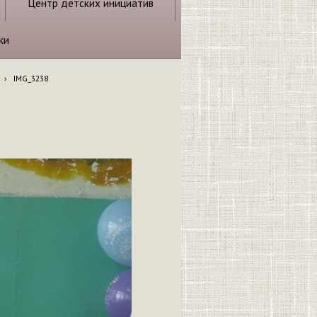
Центр детских инициатив
ки
›
IMG_3238