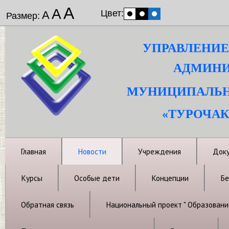
А
А
Цвет:
А
Размер:
УПРАВЛЕНИЕ
АДМИНИ
МУНИЦИПАЛЬН
«ТУРОЧАК
Главная
Новости
Учреждения
Док
Курсы
Особые дети
Концепции
Бе
Обратная связь
Национальный проект " Образовани