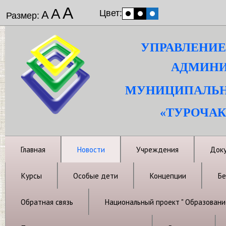
А
А
Цвет:
А
Размер:
УПРАВЛЕНИЕ
АДМИНИ
МУНИЦИПАЛЬН
«ТУРОЧАК
Главная
Новости
Учреждения
Док
Курсы
Особые дети
Концепции
Бе
Обратная связь
Национальный проект " Образовани