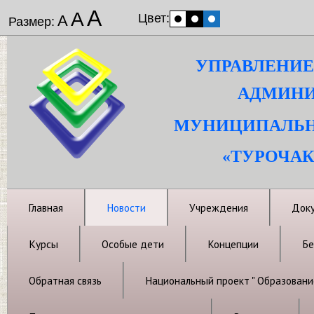
А
А
Цвет:
А
Размер:
УПРАВЛЕНИЕ
АДМИНИ
МУНИЦИПАЛЬН
«ТУРОЧАК
Главная
Новости
Учреждения
Док
Курсы
Особые дети
Концепции
Бе
Обратная связь
Национальный проект " Образовани