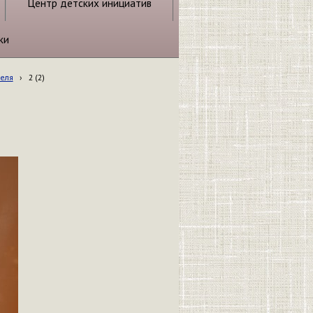
Центр детских инициатив
ки
теля
›
2 (2)