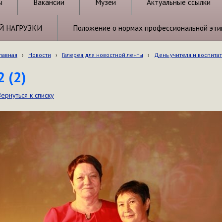
ы
Вакансии
Музеи
Актуальные ссылки
Й НАГРУЗКИ
Положение о нормах профессиональной эти
лавная
›
Новости
›
Галерея для новостной ленты
›
День учителя и воспита
2 (2)
Вернуться к списку