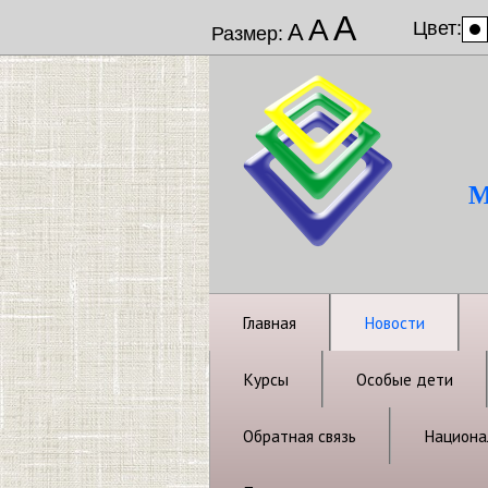
А
А
Цвет:
А
Размер:
М
Главная
Новости
Курсы
Особые дети
Обратная связь
Национал