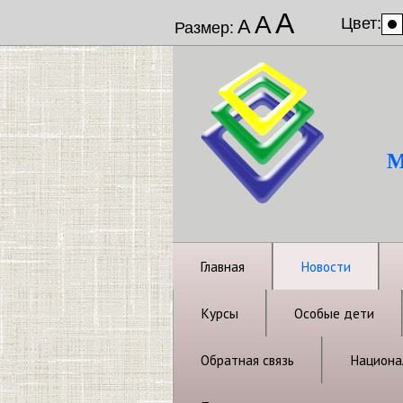
А
А
Цвет:
А
Размер:
М
Главная
Новости
Курсы
Особые дети
Обратная связь
Национал