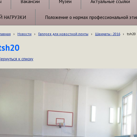
ы
Вакансии
Музеи
Актуальные ссылки
Й НАГРУЗКИ
Положение о нормах профессиональной эти
лавная
›
Новости
›
Галерея для новостной ленты
›
Шахматы - 2016
›
tsh20
tsh20
Вернуться к списку