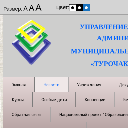
А
А
Цвет:
А
Размер:
УПРАВЛЕНИЕ
АДМИНИ
МУНИЦИПАЛЬН
«ТУРОЧАК
Главная
Новости
Учреждения
Док
Курсы
Особые дети
Концепции
Бе
Обратная связь
Национальный проект " Образовани