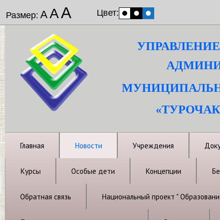
А
А
Цвет:
А
Размер:
УПРАВЛЕНИЕ
АДМИНИ
МУНИЦИПАЛЬН
«ТУРОЧАК
Главная
Новости
Учреждения
Док
Курсы
Особые дети
Концепции
Бе
Обратная связь
Национальный проект " Образовани