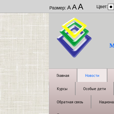
А
А
Цвет:
А
Размер:
М
Главная
Новости
Курсы
Особые дети
Обратная связь
Национал