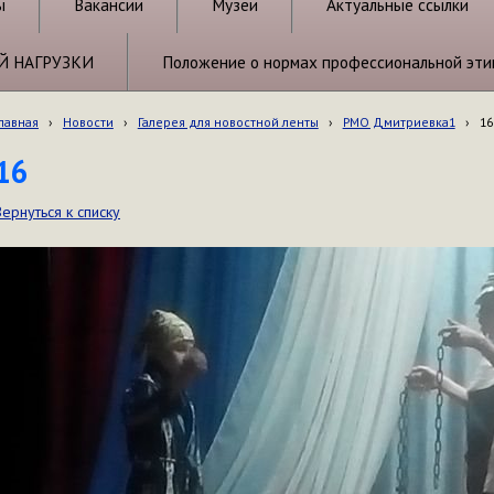
ы
Вакансии
Музеи
Актуальные ссылки
Й НАГРУЗКИ
Положение о нормах профессиональной эти
лавная
›
Новости
›
Галерея для новостной ленты
›
РМО Дмитриевка1
›
16
16
Вернуться к списку