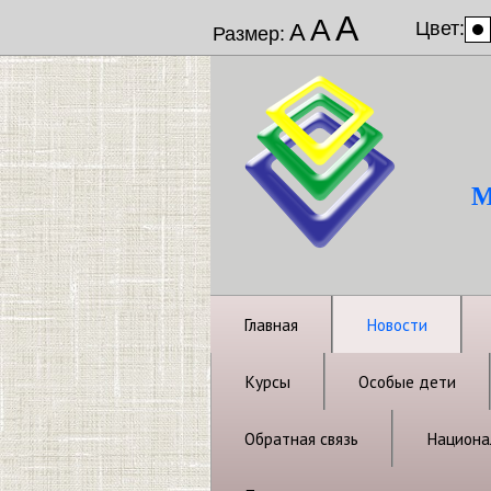
А
А
Цвет:
А
Размер:
М
Главная
Новости
Курсы
Особые дети
Обратная связь
Национал