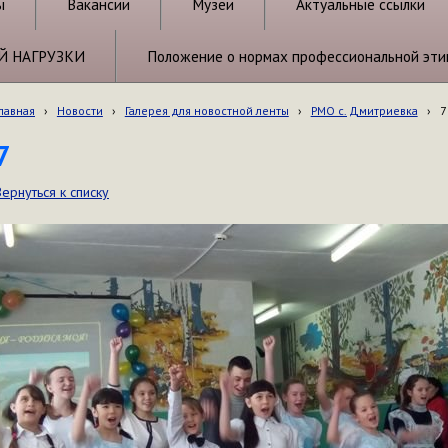
ы
Вакансии
Музеи
Актуальные ссылки
Й НАГРУЗКИ
Положение о нормах профессиональной эти
лавная
›
Новости
›
Галерея для новостной ленты
›
РМО с. Дмитриевка
›
7
7
Вернуться к списку