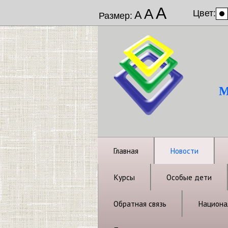
А
А
Цвет:
А
Размер:
М
Главная
Новости
Курсы
Особые дети
Обратная связь
Национал