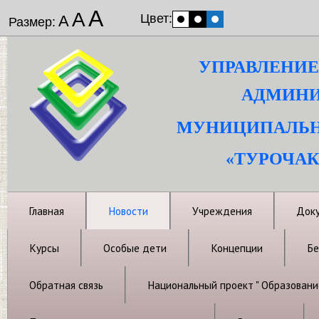
А
А
Цвет:
А
Размер:
УПРАВЛЕНИЕ
АДМИНИ
МУНИЦИПАЛЬН
«ТУРОЧАК
Главная
Новости
Учреждения
Док
Курсы
Особые дети
Концепции
Бе
Обратная связь
Национальный проект " Образовани