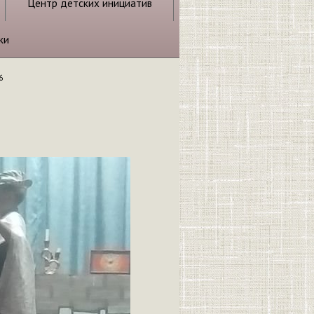
Центр детских инициатив
ки
6