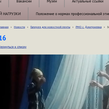
ы
Вакансии
Музеи
Актуальные ссылки
Й НАГРУЗКИ
Положение о нормах профессиональной эти
лавная
›
Новости
›
Галерея для новостной ленты
›
РМО с. Дмитриевка
›
1
16
Вернуться к списку