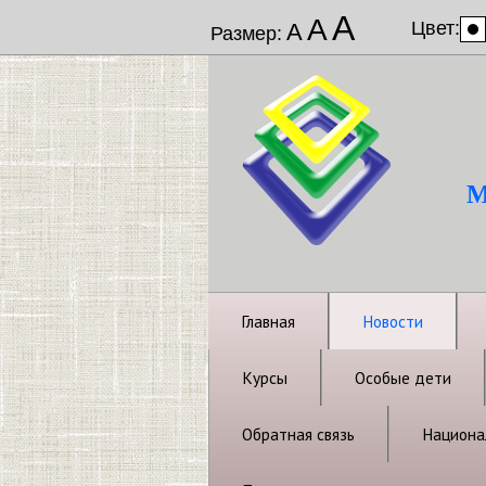
А
А
Цвет:
А
Размер:
М
Главная
Новости
Курсы
Особые дети
Обратная связь
Национал