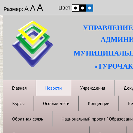
А
А
Цвет:
А
Размер:
УПРАВЛЕНИЕ
АДМИНИ
МУНИЦИПАЛЬН
«ТУРОЧАК
Главная
Новости
Учреждения
Док
Курсы
Особые дети
Концепции
Бе
Обратная связь
Национальный проект " Образовани