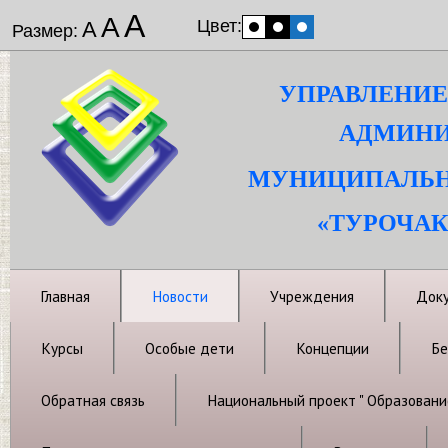
А
А
Цвет:
А
Размер:
УПРАВЛЕНИЕ
АДМИНИ
МУНИЦИПАЛЬН
«ТУРОЧАК
Главная
Новости
Учреждения
Док
Курсы
Особые дети
Концепции
Бе
Обратная связь
Национальный проект " Образовани