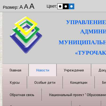
А
А
Цвет:
А
Размер:
УПРАВЛЕНИЕ
АДМИНИ
МУНИЦИПАЛЬН
«ТУРОЧАК
Главная
Новости
Учреждения
Док
Курсы
Особые дети
Концепции
Бе
Обратная связь
Национальный проект " Образовани