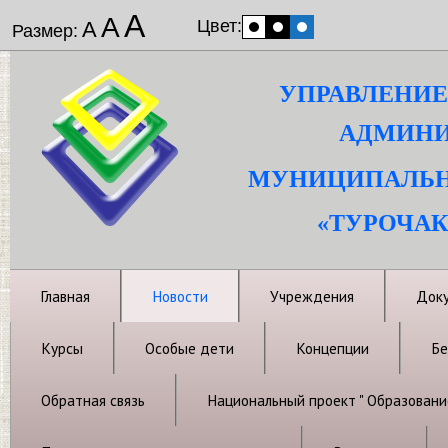
А
А
Цвет:
А
Размер:
УПРАВЛЕНИЕ
АДМИНИ
МУНИЦИПАЛЬН
«ТУРОЧАК
Главная
Новости
Учреждения
Док
Курсы
Особые дети
Концепции
Бе
Обратная связь
Национальный проект " Образовани