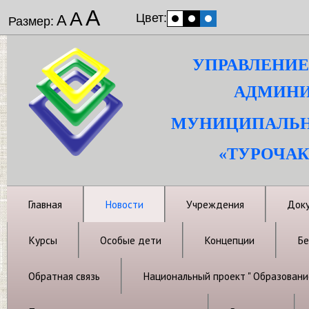
А
А
Цвет:
А
Размер:
УПРАВЛЕНИЕ
АДМИНИ
МУНИЦИПАЛЬН
«ТУРОЧАК
Главная
Новости
Учреждения
Док
Курсы
Особые дети
Концепции
Бе
Обратная связь
Национальный проект " Образовани