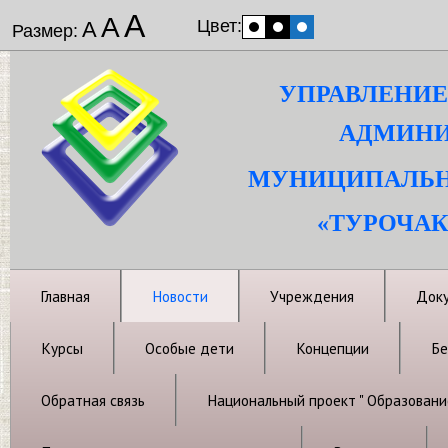
А
А
Цвет:
А
Размер:
УПРАВЛЕНИЕ
АДМИНИ
МУНИЦИПАЛЬН
«ТУРОЧАК
Главная
Новости
Учреждения
Док
Курсы
Особые дети
Концепции
Бе
Обратная связь
Национальный проект " Образовани