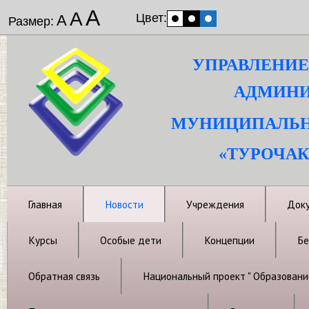
А
А
Цвет:
А
Размер:
УПРАВЛЕНИЕ
АДМИНИ
МУНИЦИПАЛЬН
«ТУРОЧАК
Главная
Новости
Учреждения
Док
Курсы
Особые дети
Концепции
Бе
Обратная связь
Национальный проект " Образовани