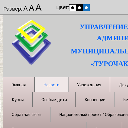
А
А
Цвет:
А
Размер:
УПРАВЛЕНИЕ
АДМИНИ
МУНИЦИПАЛЬН
«ТУРОЧАК
Главная
Новости
Учреждения
Док
Курсы
Особые дети
Концепции
Бе
Обратная связь
Национальный проект " Образовани