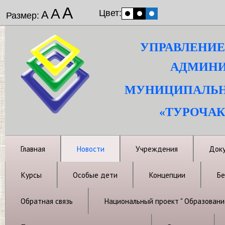
А
А
Цвет:
А
Размер:
УПРАВЛЕНИЕ
АДМИНИ
МУНИЦИПАЛЬН
«ТУРОЧАК
Главная
Новости
Учреждения
Док
Курсы
Особые дети
Концепции
Бе
Обратная связь
Национальный проект " Образовани