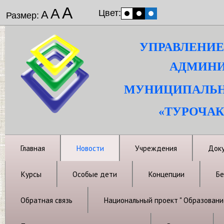
А
А
Цвет:
А
Размер:
УПРАВЛЕНИЕ
АДМИНИ
МУНИЦИПАЛЬН
«ТУРОЧАК
Главная
Новости
Учреждения
Док
Курсы
Особые дети
Концепции
Бе
Обратная связь
Национальный проект " Образовани