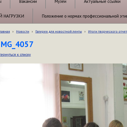
ы
Вакансии
Музеи
Актуальные ссылки
Й НАГРУЗКИ
Положение о нормах профессиональной эти
лавная
›
Новости
›
Галерея для новостной ленты
›
Итоги творческого отче
IMG_4057
Вернуться к списку