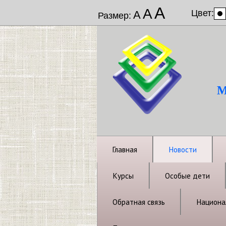
А
А
Цвет:
А
Размер:
М
Главная
Новости
Курсы
Особые дети
Обратная связь
Национал