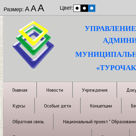
А
А
Цвет:
А
Размер:
УПРАВЛЕНИЕ
АДМИНИ
МУНИЦИПАЛЬН
«ТУРОЧАК
Главная
Новости
Учреждения
Док
Курсы
Особые дети
Концепции
Бе
Обратная связь
Национальный проект " Образовани