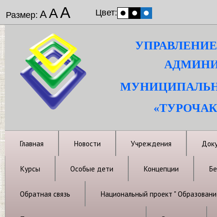
А
А
Цвет:
А
Размер:
УПРАВЛЕНИЕ
АДМИНИ
МУНИЦИПАЛЬН
«ТУРОЧАК
Главная
Новости
Учреждения
Док
Курсы
Особые дети
Концепции
Бе
Обратная связь
Национальный проект " Образовани