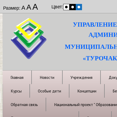
А
А
Цвет:
А
Размер:
УПРАВЛЕНИЕ
АДМИНИ
МУНИЦИПАЛЬН
«ТУРОЧАК
Главная
Новости
Учреждения
Док
Курсы
Особые дети
Концепции
Бе
Обратная связь
Национальный проект " Образовани