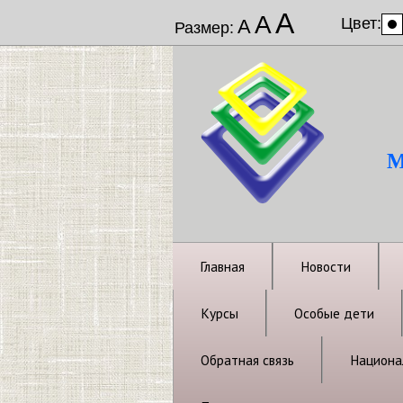
А
А
Цвет:
А
Размер:
М
Главная
Новости
Курсы
Особые дети
Обратная связь
Национал