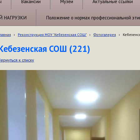
ы
Вакансии
Музеи
Актуальные ссылки
Й НАГРУЗКИ
Положение о нормах профессиональной эти
лавная
›
Реконструкция МОУ "Кебезенская СОШ"
›
Фотогалерея
›
Кебезенск
Кебезенская СОШ (221)
Вернуться к списку