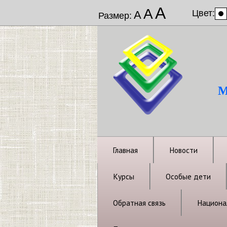
А
А
Цвет:
А
Размер:
М
Главная
Новости
Курсы
Особые дети
Обратная связь
Национал