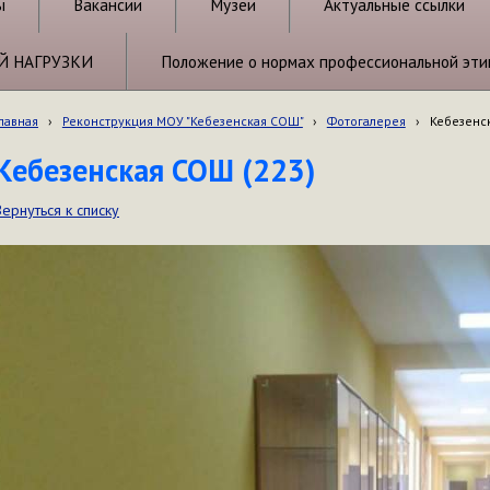
ы
Вакансии
Музеи
Актуальные ссылки
Й НАГРУЗКИ
Положение о нормах профессиональной эти
лавная
›
Реконструкция МОУ "Кебезенская СОШ"
›
Фотогалерея
›
Кебезенск
Кебезенская СОШ (223)
Вернуться к списку