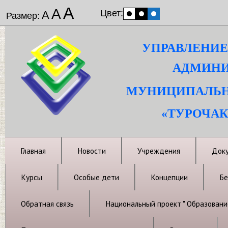
А
А
Цвет:
А
Размер:
УПРАВЛЕНИЕ
АДМИНИ
МУНИЦИПАЛЬН
«ТУРОЧАК
Главная
Новости
Учреждения
Док
Курсы
Особые дети
Концепции
Бе
Обратная связь
Национальный проект " Образовани