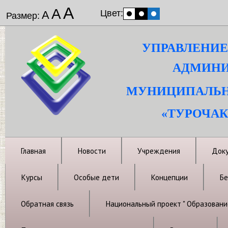
А
А
Цвет:
А
Размер:
УПРАВЛЕНИЕ
АДМИНИ
МУНИЦИПАЛЬН
«ТУРОЧАК
Главная
Новости
Учреждения
Док
Курсы
Особые дети
Концепции
Бе
Обратная связь
Национальный проект " Образовани