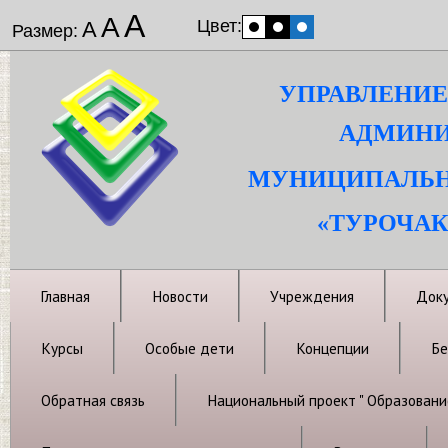
А
А
Цвет:
А
Размер:
УПРАВЛЕНИЕ
АДМИНИ
МУНИЦИПАЛЬН
«ТУРОЧАК
Главная
Новости
Учреждения
Док
Курсы
Особые дети
Концепции
Бе
Обратная связь
Национальный проект " Образовани