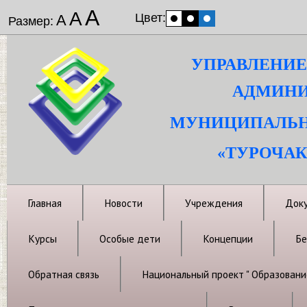
А
А
Цвет:
А
Размер:
УПРАВЛЕНИЕ
АДМИНИ
МУНИЦИПАЛЬН
«ТУРОЧАК
Главная
Новости
Учреждения
Док
Курсы
Особые дети
Концепции
Бе
Обратная связь
Национальный проект " Образовани