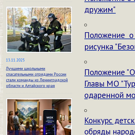
дружим"
Положение о
рисунка "Без
13.11.2025
Лучшими школьными
Положение "О
спасательными отрядами России
стали команды из Ленинградской
Главы МО "Тур
области и Алтайского края
одаренной м
Конкурс детс
обряды народ