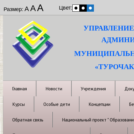
А
А
Цвет:
А
Размер:
УПРАВЛЕНИЕ
АДМИНИ
МУНИЦИПАЛЬН
«ТУРОЧАК
Главная
Новости
Учреждения
Док
Курсы
Особые дети
Концепции
Бе
Обратная связь
Национальный проект " Образовани