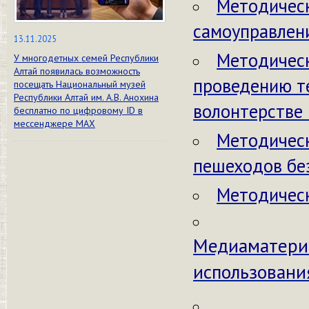
Методическ
самоуправлен
13.11.2025
Методическ
У многодетных семей Республики
Алтай появилась возможность
проведению т
посещать Национальный музей
Республики Алтай им. А.В. Анохина
волонтерстве
бесплатно по цифровому ID в
мессенджере МАХ
Методическ
пешеходов бе
Методическ
Медиаматериа
использовани