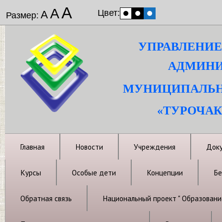
А
А
Цвет:
А
Размер:
УПРАВЛЕНИЕ
АДМИНИ
МУНИЦИПАЛЬН
«ТУРОЧАК
Главная
Новости
Учреждения
Док
Курсы
Особые дети
Концепции
Бе
Обратная связь
Национальный проект " Образовани