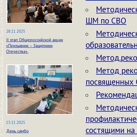
Методическ
ШМ по СВО
Методическ
28.11.2025
II этап Общероссийской акции
образователь
«Призывник – Защитники
Отечества».
Метод.реко
Метод реко
посвященных
Рекомендац
Методическ
профилактиче
15.11.2025
состящими на 
День самбо