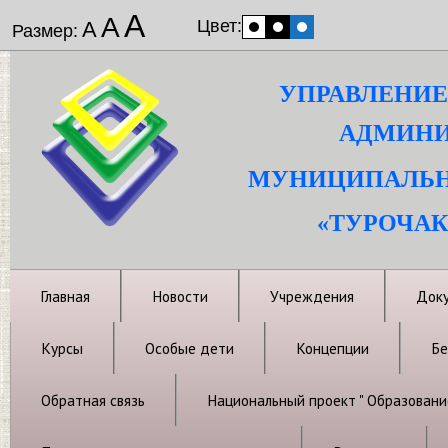
А
А
Цвет:
А
Размер:
УПРАВЛЕНИЕ
АДМИНИ
МУНИЦИПАЛЬН
«ТУРОЧАК
Главная
Новости
Учреждения
Док
Курсы
Особые дети
Концепции
Бе
Обратная связь
Национальный проект " Образовани