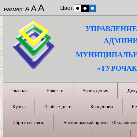
А
А
Цвет:
А
Размер:
УПРАВЛЕНИЕ
АДМИНИ
МУНИЦИПАЛЬН
«ТУРОЧАК
Главная
Новости
Учреждения
Док
Курсы
Особые дети
Концепции
Бе
Обратная связь
Национальный проект " Образовани